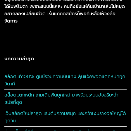
ได้ในพริบตา เพราะแบบนี้แหละ คนถึงยังแห่กันเข้ามาเล่นไม่หยุด
อยากลองเปลี่ยนชีวิต เริ่มแค่กดสมัครก็พอที่เหลือให้วงล้อ
จัดการ
บทความล่าสุด
สล็อตแท้100% ศูนย์รวมความบันเทิง ลุ้นแจ็คพอตแตกหนักทุก
วินาที
สล็อตแตกหนัก เกมเดิมพันยุคใหม่ มาพร้อมระบบอัจฉริยะล้ำ
สมัยที่สุด
เว็บสล็อตใหม่ล่าสุด เริ่มต้นความสนุก และคว้าเงินรางวัลใหญ่ได้
ทุกวัน