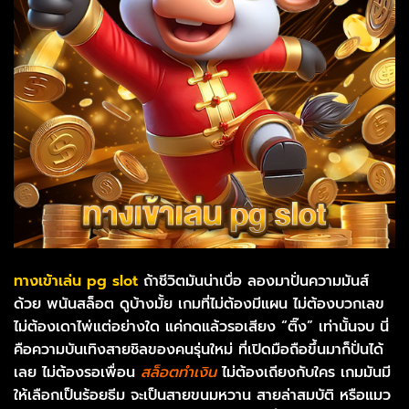
ทางเข้าเล่น pg slot
ถ้าชีวิตมันน่าเบื่อ ลองมาปั่นความมันส์
ด้วย พนันสล็อต ดูบ้างมั้ย เกมที่ไม่ต้องมีแผน ไม่ต้องบวกเลข
ไม่ต้องเดาไพ่แต่อย่างใด แค่กดแล้วรอเสียง “ติ๊ง” เท่านั้นจบ นี่
คือความบันเทิงสายชิลของคนรุ่นใหม่ ที่เปิดมือถือขึ้นมาก็ปั่นได้
เลย ไม่ต้องรอเพื่อน
สล็อตทำเงิน
ไม่ต้องเถียงกับใคร เกมมันมี
ให้เลือกเป็นร้อยธีม จะเป็นสายขนมหวาน สายล่าสมบัติ หรือแมว