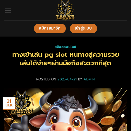
ข้าม
ไป
ยัง
เนื้อหา
สมัครสมาชิก
เข้าสู่ระบบ
สล็อตออนไลน์
ทางเข้าเล่น pg slot หนทางสู่ความรวย
เล่นได้ง่ายๆผ่านมือถือสะดวกที่สุด
POSTED ON
2025-04-21
BY
ADMIN
21
เม.ย.