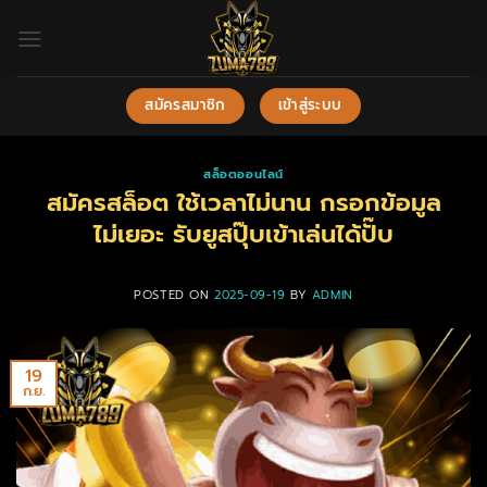
ข้าม
ไป
ยัง
เนื้อหา
สมัครสมาชิก
เข้าสู่ระบบ
สล็อตออนไลน์
สมัครสล็อต ใช้เวลาไม่นาน กรอกข้อมูล
ไม่เยอะ รับยูสปุ๊บเข้าเล่นได้ปั๊บ
POSTED ON
2025-09-19
BY
ADMIN
19
ก.ย.