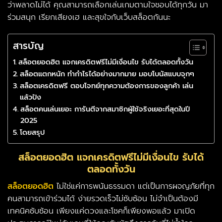
ว่าพลาดไม่ได้ คุณสามารถเลือกเล่นเกมตามใจชอบได้ทุกวัน มา
ร่วมสนุก เรียกเสียงเฮ และสุขใจกับเว็บสล็อตกันนะ
สารบัญ
สล็อตยอดฮิต แจกเครดิตฟรีไม่มีเงื่อนไข รับได้ตลอดทั้งวัน
สล็อตแตกหนัก ทำกำไรได้อย่างมากมาย มอบโบนัสแบบจุกๆ
สล็อตเครดิตฟรี ตอบโจทย์ทุกความต้องการของลูกค้า เล่น
แล้วปัง
สล็อตคนเล่นเยอะ การันตีจากสมาชิกผู้ใช้จริงเยอะที่สุดในปี
2025
โดยสรุป
สล็อตยอดฮิต แจกเครดิตฟรีไม่มีเงื่อนไข รับได้
ตลอดทั้งวัน
สล็อตยอดฮิต
ไม่ใช่แค่การพนันธรรมดา แต่เป็นการผจญภัยที่ทุก
คนสามารถเข้าร่วมได้ ง่ายรวดเร็วไม่ซับซ้อน ไม่จำเป็นต้องมี
เทคนิคซับซ้อน เพียงแค่ดวงและโชคก็เพียงพอแล้ว มาเปิด