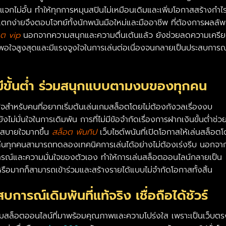
จกไม่อั้น ทำให้ทุกการหมุนสปินไม่เหมือนเดิมและเพิ่มโอกาสสร้างกำไร
่แตกง่ายจึงตอบโจทย์ทั้งนักพนันมือใหม่และมืออาชีพ ที่ต้องการผลลัพ
อต vip
นอกจากความสนุกและความตื่นเต้นแล้ว ยังช่วยลดความเครี
งพอใจสูงสุดและมีแรงจูงใจในการเล่นต่อเนื่องจนกลายเป็นประสบการณ์
มีขั้นต่ำ ร่วมสนุกแบบตามงบของทุกคน
สนใจสำหรับคนที่อยากเริ่มต้นเล่นเกมสล็อตโดยไม่ต้องกังวลเรื่องงบ
งไม่มั่นใจในการเดิมพัน การที่ไม่มีข้อจำกัดเรื่องการฝากเงินขั้นต่ำช่วย
ละสบายใจมากขึ้น
สล็อต พันทิป
เว็บไซต์พนันที่เปิดโอกาสให้เล่นสล็อต
ห้ผู้เล่นทุกคนสามารถทดลองเทคนิคการเล่นได้อย่างไม่ต้องเร่งรีบ นอกจาก
ารณ์และความมั่นใจของตัวเอง ทำให้การเล่นสล็อตออนไลน์กลายเป็น
หรือมากก็สามารถเข้าร่วมและสร้างรายได้แบบไม่จำกัดโอกาสทั้งสิ้น
รณ์เดิมพันที่แท้จริง เชื่อถือได้ชัวร์
สล็อตออนไลน์ที่มาพร้อมคุณภาพและความโปร่งใส เพราะเป็นเว็บตรง