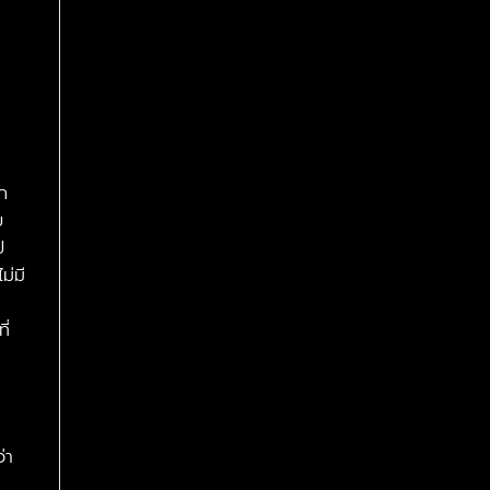
ก
บ
ป
ม่มี
ี่
่า