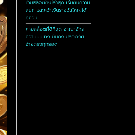
เว็บสล็อตใหม่ล่าสุด เริ่มต้นความ
สนุก และคว้าเงินรางวัลใหญ่ได้
ทุกวัน
ค่ายสล็อตที่ดีที่สุด อาณาจักร
ความบันเทิง มั่นคง ปลอดภัย
จ่ายตรงทุกยอด