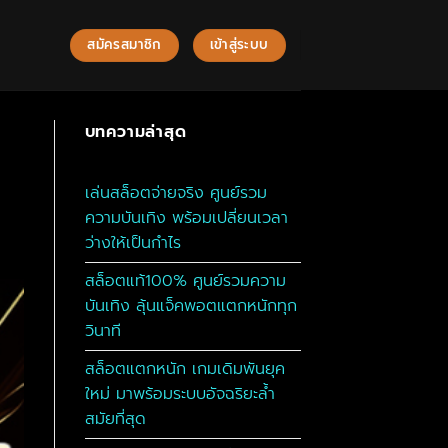
สมัครสมาชิก
เข้าสู่ระบบ
บทความล่าสุด
เล่นสล็อตจ่ายจริง ศูนย์รวม
ความบันเทิง พร้อมเปลี่ยนเวลา
ว่างให้เป็นกำไร
สล็อตแท้100% ศูนย์รวมความ
บันเทิง ลุ้นแจ็คพอตแตกหนักทุก
วินาที
สล็อตแตกหนัก เกมเดิมพันยุค
ใหม่ มาพร้อมระบบอัจฉริยะล้ำ
สมัยที่สุด