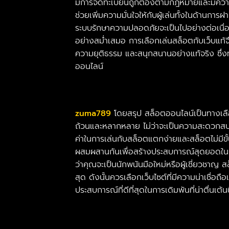
มีการจดทะเบียนถูกต้องตามกฎหมายและมีความน
ช่วยเพิ่มความมั่นใจให้กับผู้เล่นทั้งในด้าน
ระบบรักษาความปลอดภัยจะเป็นไปอย่างต่อเนื่
อย่างสม่ำเสมอ การเลือกเล่นสล็อตกับเว็บแท้จึง
ความยุติธรรม และสนุกสนานอย่างแท้จริง ซึ่ง
ออนไลน์
zuma789
โดยสรุป สล็อตออนไลน์เป็นทางเลื
ถ้วนและหลากหลาย ไม่ว่าจะเป็นความสะดวกส
ค่าในการเล่นกับสล็อตแตกง่ายและสล็อตไม่มีขั้
ผสมผสานกันเพื่อสร้างประสบการณ์สุดยอดในกา
ว่าคุณจะเป็นนักพนันมือใหม่หรือผู้เชี่ยวชาญ 
สุด ดังนั้นควรเลือกเว็บไซต์ที่มีความน่าเช
ประสบการณ์ที่ดีที่สุดในการเดิมพันที่น่าตื่นเต้นน