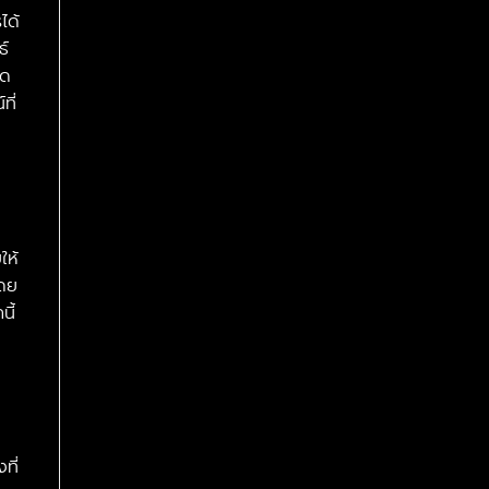
ได้
ธ์
ยด
ที่
ให้
โดย
นี้
ที่