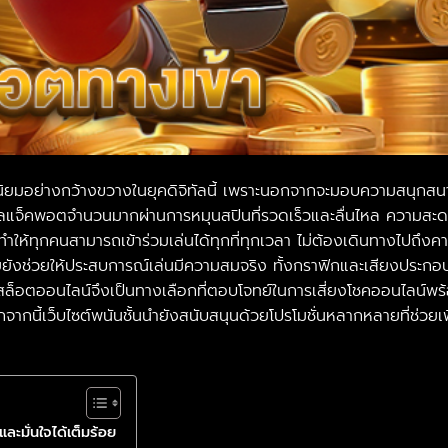
มนิยมอย่างกว้างขวางในยุคดิจิทัลนี้ เพราะนอกจากจะมอบความสนุกส
นรางวัลแจ็คพอตจำนวนมากผ่านการหมุนสปินที่รวดเร็วและลื่นไหล ความสะ
ให้ทุกคนสามารถเข้าร่วมเล่นได้ทุกที่ทุกเวลา ไม่ต้องเดินทางไปถึงคา
ังช่วยให้ประสบการณ์เล่นมีความสมจริง ทั้งกราฟิกและเสียงประกอบท
ย สล็อตออนไลน์จึงเป็นทางเลือกที่ตอบโจทย์ในการเสี่ยงโชคออนไลน์พร
จากนี้เว็บไซต์พนันชั้นนำยังสนับสนุนด้วยโปรโมชั่นหลากหลายที่ช่วยเพ
ะมั่นใจได้เต็มร้อย