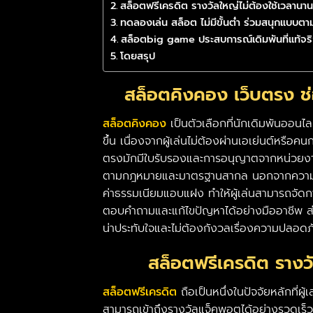
สล็อตฟรีเครดิต รางวัลใหญ่ไม่ต้องใช้เวลานาน 
ทดลองเล่น สล็อต ไม่มีขั้นต่ำ ร่วมสนุกแบบ
สล็อตbig game ประสบการณ์เดิมพันที่แท้จริง เ
โดยสรุป
สล็อตคิงคอง เว็บตรง ช่อ
สล็อตคิงคอง
เป็นตัวเลือกที่นักเดิมพันออน
ขึ้น เนื่องจากผู้เล่นไม่ต้องผ่านเอเย่นต์หรือ
ตรงมักมีใบรับรองและการอนุญาตจากหน่วยงาน
ตามกฎหมายและมาตรฐานสากล นอกจากความน่าเชื
ค่าธรรมเนียมแอบแฝง ทำให้ผู้เล่นสามารถจัดการ
ตอบคำถามและแก้ไขปัญหาได้อย่างมืออาชีพ ส่
น่าประทับใจและไม่ต้องกังวลเรื่องความปลอดภ
สล็อตฟรีเครดิต รางวั
สล็อตฟรีเครดิต
ถือเป็นหนึ่งในปัจจัยหลักที่
สามารถเข้าถึงรางวัลแจ็คพอตได้อย่างรวดเร็