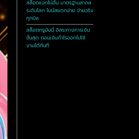
สล็อตแจกไม่อั้น มาตรฐานสากล
ระดับโลก โบนัสแตกง่าย จ่ายจริง
ทุกบิล
สล็อตทรูมันนี่ อิสระทางการเงิน
ขั้นสุด ถอนเงินกำไรออกไปใช้
งานได้ทันที