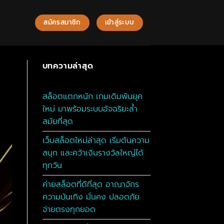
สมัครสมาชิก
เข้าสู่ระบบ
บทความล่าสุด
สล็อตแตกหนัก เกมเดิมพันยุค
ใหม่ มาพร้อมระบบอัจฉริยะล้ำ
สมัยที่สุด
เว็บสล็อตใหม่ล่าสุด เริ่มต้นความ
สนุก และคว้าเงินรางวัลใหญ่ได้
ทุกวัน
ค่ายสล็อตที่ดีที่สุด อาณาจักร
ความบันเทิง มั่นคง ปลอดภัย
จ่ายตรงทุกยอด