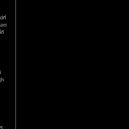
ีที่
ล็อต
่ดี
่
จำ
ม
ดี