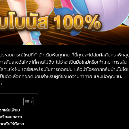
ระสบการณ์ใหม่ที่ท้านักเดิมพันทุกคน ที่นี่คุณจะได้สัมผัสกับกราฟิกสุ
ารลุ้นรางวัลใหญ่ที่คาดไม่ถึง ไม่ว่าจะเป็นมือใหม่หรือเก๋าเกม การเล่น
ในโลกแห่งฝัน เตรียมพร้อมในการกดสปิน แล้วนำโชคลาภกลับบ้านไปได้
ป็นตัวเลือกที่ยอดนิยมสำหรับผู้ที่ชอบความท้าทาย และเมื่อคุณชนะ
ตา
ือกเล่นเพียบ
ต์หรือคนกลาง
อดภัยไร้กังวล