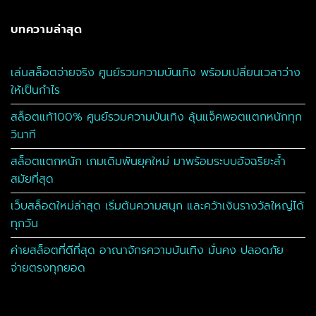
บทความล่าสุด
เล่นสล็อตจ่ายจริง ศูนย์รวมความบันเทิง พร้อมเปลี่ยนเวลาว่าง
ให้เป็นกำไร
สล็อตแท้100% ศูนย์รวมความบันเทิง ลุ้นแจ็คพอตแตกหนักทุก
วินาที
สล็อตแตกหนัก เกมเดิมพันยุคใหม่ มาพร้อมระบบอัจฉริยะล้ำ
สมัยที่สุด
เว็บสล็อตใหม่ล่าสุด เริ่มต้นความสนุก และคว้าเงินรางวัลใหญ่ได้
ทุกวัน
ค่ายสล็อตที่ดีที่สุด อาณาจักรความบันเทิง มั่นคง ปลอดภัย
จ่ายตรงทุกยอด