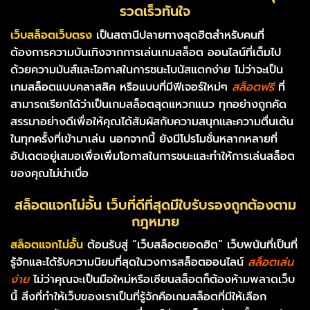
รวดเร็วทันใจ
เว็บสล็อตเว็บตรง
เป็นสถานีปลายทางสุดฮิตสำหรับคนที่
ต้องการความบันเทิงจากการเล่นเกมสล็อต ออนไลน์ที่เต็มไป
ด้วยความมันส์และโอกาสในการชนะโบนัสแตกง่าย ไม่ว่าจะเป็น
เกมสล็อตแบบคลาสสิค หรือแบบที่มีฟีเจอร์ใหม่ๆ
สล็อตฟรี
ที่
สามารถเรียกได้ว่าเป็นเกมสล็อตสุดแหวกแนว ทุกอย่างถูกคัด
สรรมาอย่างดีเพื่อให้คุณได้สัมผัสกับความสนุกและความตื่นเต้น
ในทุกครั้งที่เข้ามาเล่น นอกจากนี้ ยังมีโปรโมชั่นหลากหลายที่
อัปเดตอยู่เสมอเพื่อเพิ่มโอกาสในการชนะและทำให้การเล่นสล็อต
ของคุณไม่น่าเบื่อ
สล็อตแจกไม่อั้น เว็บที่ดีที่สุดมีใบรับรองถูกต้องตาม
กฎหมาย
สล็อตแจกไม่อั้น
ต้อนรับสู่ “เว็บสล็อตยอดฮิต” เว็บพนันที่เป็นที่
รู้จักและได้รับความนิยมที่สุดในวงการสล็อตออนไลน์
สล็อตเล่น
ง่าย
ไม่ว่าคุณจะเป็นมือใหม่หรือเซียนสล็อตก็ต้องห้ามพลาดเว็บ
นี้ สิ่งที่ทำให้เว็บของเราเป็นที่รู้จักคือเกมสล็อตที่มีให้เลือก