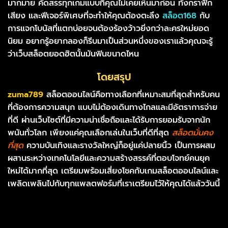
มากมาย คัดสรรทุกเกมแบบที่คุณไม่เคยเห็นมาก่อน ทั้งกราฟิก
เสียง และฟีเจอร์พิเศษที่จะทำให้คุณต้องตะลึง
สล็อต168
กับ
การแจกโบนัสที่แตกบ่อยจนต้องร้องว้าวยิ่งกว่าละครใหม่ยอด
นิยม อยากรู้อยากลองก็รีบมาเป็นส่วนหนึ่งของเราแล้วคุณจะรู้
ว่าเว็บสล็อตยอดฮิตนั้นมันฟินขนาดไหน
โดยสรุป
zuma789
สล็อตออนไลน์คือทางเลือกที่เหมาะสมที่สุดสำหรับคน
ที่ต้องการความสนุก แบบไม่ต้องเดินทางไกลและมีอัตราการจ่าย
ที่ดี ผ่านเว็บไซต์ที่มีความน่าเชื่อถือและได้รับการยอมรับจากนัก
พนันทั่วโลก เพียงแค่คุณเลือกเล่นในเว็บที่ดีที่สุด
สล็อตมั่นคง
ที่สุด
ความบันเทิงและรางวัลใหญ่ก็อยู่แค่ปลายนิ้ว เป็นการผสม
ผสานระหว่างเทคโนโลยีและความสร้างสรรค์ที่ตอบโจทย์คนยุค
ใหม่ได้มากที่สุด เตรียมพร้อมเสี่ยงโชคกับเกมสล็อตออนไลน์และ
เพลิดเพลินไปกับทุกแพลตฟอร์มที่เราเตรียมไว้ให้คุณได้แล้ววันนี้