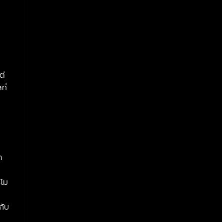
ต่
ี่
ด
รโม
กับ