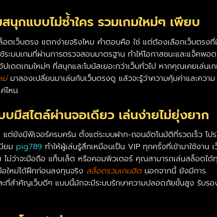
ามสนุกแบบไม่ซ้ำใคร รวมเกมใหม่ๆ เพียบ
อตเว็บตรง แตกง่ายจริงไหม คำตอบคือ ใช่ แต่ต้องเลือกเว็บตรงที่ม
ือจะใช้ระบบเกมที่ผ่านการตรวจสอบมาตรฐาน ทำให้โอกาสชนะและแจ็คพอต
ัปเดตเกมใหม่ๆ ที่สนุกและโบนัสเยอะกว่าเว็บทั่วไป หากคุณเคยเล่นเ
หม่
มาลองเปลี่ยนมาเล่นกับเว็บตรงดู แล้วจะรู้ว่าความคุ้มค่าและความ
แค่ไหน
บมีสไตล์ผ่านจอเดียว เล่นง่ายไม่ยุ่งยาก
ล่น แต่ยังมีฟีเจอร์ครบครัน ตั้งแต่ระบบฝาก-ถอนอัตโนมัติที่รวดเร็ว โปรโ
เมียม
pig789
ทำให้ผู้เล่นรู้สึกเหมือนเป็น VIP ทุกครั้งที่เข้ามาใช้งาน เ
ม่ว่าจะมือถือ แท็บเล็ต หรือคอมพิวเตอร์ คุณสามารถเล่นสล็อตได้ทุ
มือใหม่ได้ฝึกก่อนลงทุนจริง
สล็อตรวมเกมฮิต
นอกจากนี้ ยังมีการ
และที่สำคัญเว็บดีๆ แบบนี้มักจะมีระบบรักษาความปลอดภัยขั้นสูง รับรอ