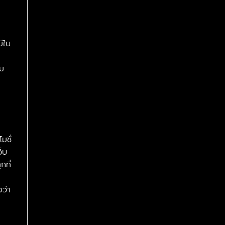
ีใบ
กม
มชั่
ว็บ
กที่
งว่า