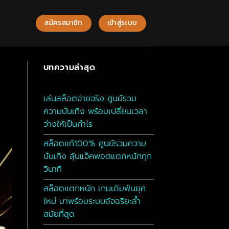
สมัครสมาชิก
เข้าสู่ระบบ
บทความล่าสุด
เล่นสล็อตจ่ายจริง ศูนย์รวม
ความบันเทิง พร้อมเปลี่ยนเวลา
ว่างให้เป็นกำไร
สล็อตแท้100% ศูนย์รวมความ
บันเทิง ลุ้นแจ็คพอตแตกหนักทุก
วินาที
สล็อตแตกหนัก เกมเดิมพันยุค
ใหม่ มาพร้อมระบบอัจฉริยะล้ำ
สมัยที่สุด