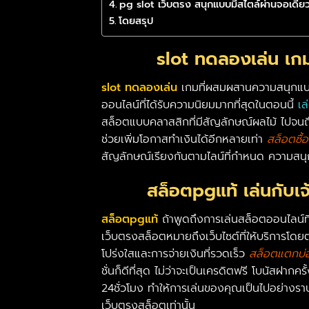
pg slot เว็บตรง สนุกแบบมีสไตล์ผ่านจอเดียว 
โดยสรุป
slot ทดลองเล่น เกมส
slot ทดลองเล่น
เกมที่ผสมผสานความสนุกแบบเ
ออนไลน์ที่ได้รับความนิยมมากที่สุดในตอนนี้
เล
สล็อตแบบคลาสสิกที่มีสัญลักษณ์ผลไม้ ไปจนถึง
ช่วยเพิ่มโอกาสทำเงินได้อีกหลายเท่า
สล็อตซื้
สัญลักษณ์เรียงกันตามไลน์ที่กำหนด ความสนุก
สล็อตpgแท้ เล่นกับเ
สล็อตpgแท้
ถ้าพูดถึงการเล่นสล็อตออนไลน์ที
เว็บตรงสล็อตหมายถึงเว็บไซต์ที่ให้บริการโดยต
โปร่งใสและการจ่ายเงินที่รวดเร็ว
สล็อตแตกบ
ชั่นก็ดีที่สุด ไม่ว่าจะเป็นเครดิตฟรี โบนัสฝ
24ชั่วโมง ทำให้การเล่นของคุณเป็นไปอย่างราบ
เว็บตรงสล็อตเท่านั้น