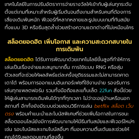
เทคโนโลยีในการปรับอัตราการจ่ายรางวัลให้เข้ากับผู้เล่นทุกระดับ
ตั้งแต่เกมที่เหมาะสำหรับผู้เริ่มต้นจนถึงเกมสำหรับคนที่ต้องการ
เสี่ยงเดิมพันหนัก ฟีเจอร์ที่หลากหลายและรูปแบบเกมที่ทันสมัย
ทั้งแบบ 3D หรือธีมสุดล้ำช่วยสร้างความแตกต่างที่ไม่เหมือนใคร
สล็อตยอดฮิต เพิ่มโอกาส และความสะดวกสบายใน
การเดิมพัน
สล็อตยอดฮิต
ได้รับการพัฒนาด้วยเทคโนโลยีขั้นสูงที่ทำให้การ
เล่นเป็นเรื่องง่ายและสนุกมากขึ้น การใช้ระบบ RNG หรือสุ่ม
ตัวเลขที่จะช่วยให้ผลลัพธ์แต่ละครั้งยุติธรรมและไม่สามารถคาด
เดาได้ พร้อมการออกแบบอินเทอร์เฟซที่ใช้งานง่าย รองรับการ
เล่นทุกแพลตฟอร์ม รวมทั้งมือถือและแท็บเล็ต
22fun
สิ่งนี้ช่วย
ให้ผู้เล่นสามารถเดิมพันได้ทุกที่ทุกเวลา ไม่ว่าจะอยู่บ้านหรือนอก
สถานที่ อีกทั้งยังมีระบบช่วยสอนวิธีการเล่น
betflix สล็อต เว็บ
ตรง
พร้อมคำแนะนำและโบนัสพิเศษที่ช่วยเพิ่มโอกาสในการชนะ
สล็อตออนไลน์ยังมีการพัฒนาเกมให้มีธีมทันสมัยและฟีเจอร์ใหม่ๆ
เช่น รอบโบนัสและเกมโบนัสอื่นๆ ที่มอบความตื่นเต้นและช่วยให้
คุณได้รับผลตอบแทนที่สูงขึ้น