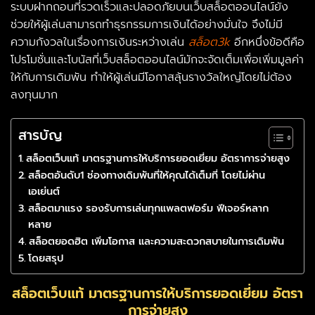
ระบบฝากถอนที่รวดเร็วและปลอดภัยบนเว็บสล็อตออนไลน์ยัง
ช่วยให้ผู้เล่นสามารถทำธุรกรรมการเงินได้อย่างมั่นใจ จึงไม่มี
ความกังวลในเรื่องการเงินระหว่างเล่น
สล็อต3k
อีกหนึ่งข้อดีคือ
โปรโมชั่นและโบนัสที่เว็บสล็อตออนไลน์มักจะจัดเต็มเพื่อเพิ่มมูลค่า
ให้กับการเดิมพัน ทำให้ผู้เล่นมีโอกาสลุ้นรางวัลใหญ่โดยไม่ต้อง
ลงทุนมาก
สารบัญ
สล็อตเว็บแท้ มาตรฐานการให้บริการยอดเยี่ยม อัตราการจ่ายสูง
สล็อตอันดับ1 ช่องทางเดิมพันที่ให้คุณได้เต็มที่ โดยไม่ผ่าน
เอเย่นต์
สล็อตมาแรง รองรับการเล่นทุกแพลตฟอร์ม ฟีเจอร์หลาก
หลาย
สล็อตยอดฮิต เพิ่มโอกาส และความสะดวกสบายในการเดิมพัน
โดยสรุป
สล็อตเว็บแท้ มาตรฐานการให้บริการยอดเยี่ยม อัตรา
การจ่ายสูง