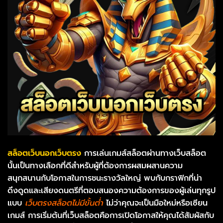
สล็อตเว็บนอกเว็บตรง
การเล่นเกมส์สล็อตผ่านทางเว็บสล็อต
นั้นเป็นทางเลือกที่ดีสำหรับผู้ที่ต้องการผสมผสานความ
สนุกสนานกับโอกาสในการชนะรางวัลใหญ่ พบกับกราฟิกที่น่า
ดึงดูดและเสียงดนตรีที่ตอบสนองความต้องการของผู้เล่นทุกรูป
แบบ
เว็บตรงสล็อตไม่มีขั้นต่ำ
ไม่ว่าคุณจะเป็นมือใหม่หรือเซียน
เกมส์ การเริ่มต้นที่เว็บสล็อตคือการเปิดโอกาสให้คุณได้สัมผัสกับ