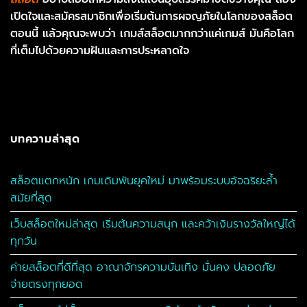
เปิดใจและสมัครสมาชิกเพื่อเริ่มต้นการผจญภัยในโลกของสล็อต
ตอนนี้ แล้วคุณจะพบว่า เกมส์สล็อตมากกว่าแค่เกมส์ มันคือโลก
ที่เต็มไปด้วยความฝันและการประหลาดใจ
บทความล่าสุด
สล็อตแตกหนัก เกมเดิมพันยุคใหม่ มาพร้อมระบบอัจฉริยะล้ำ
สมัยที่สุด
เว็บสล็อตใหม่ล่าสุด เริ่มต้นความสนุก และคว้าเงินรางวัลใหญ่ได้
ทุกวัน
ค่ายสล็อตที่ดีที่สุด อาณาจักรความบันเทิง มั่นคง ปลอดภัย
จ่ายตรงทุกยอด