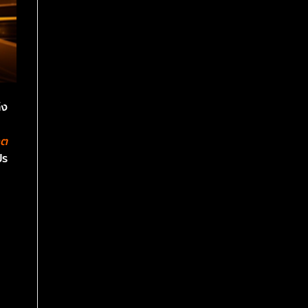
ึง
ลต
ปร