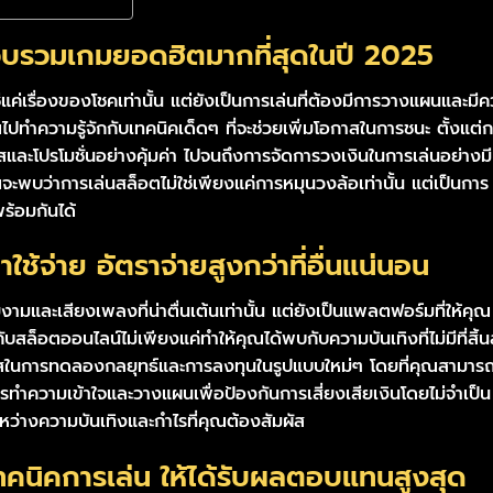
วบรวมเกมยอดฮิตมากที่สุดในปี 2025
่แค่เรื่องของโชคเท่านั้น แต่ยังเป็นการเล่นที่ต้องมีการวางแผนและมี
ทำความรู้จักกับเทคนิคเด็ดๆ ที่จะช่วยเพิ่มโอกาสในการชนะ ตั้งแต่
ัสและโปรโมชั่นอย่างคุ้มค่า ไปจนถึงการจัดการวงเงินในการเล่นอย่างมี
พบว่าการเล่นสล็อตไม่ใช่เพียงแค่การหมุนวงล้อเท่านั้น แต่เป็นการ
ร้อมกันได้
าใช้จ่าย อัตราจ่ายสูงกว่าที่อื่นแน่นอน
วยงามและเสียงเพลงที่น่าตื่นเต้นเท่านั้น แต่ยังเป็นแพลตฟอร์มที่ให้คุณ
บสล็อตออนไลน์ไม่เพียงแค่ทำให้คุณได้พบกับความบันเทิงที่ไม่มีที่สิ้น
สในการทดลองกลยุทธ์และการลงทุนในรูปแบบใหม่ๆ โดยที่คุณสามาร
 ควรทำความเข้าใจและวางแผนเพื่อป้องกันการเสี่ยงเสียเงินโดยไม่จำเป็น
ว่างความบันเทิงและกำไรที่คุณต้องสัมผัส
คนิคการเล่น ให้ได้รับผลตอบแทนสูงสุด