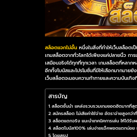
สล็อตแจกไม่อั้น
หนึ่งในสิ่งที่ทำให้เว็บสล็อตเป
เกมสล็อตจากทั่วโลกได้เพียงแค่ปลายนิ้ว กา
เสมือนจริงได้ทุกที่ทุกเวลา เกมสล็อตที่หลากหล
อีกทั้งโบนัสและโปรโมชั่นที่มีให้เลือกมากมายยั
เว็บสล็อตจะมอบความท้าทายและความบันเทิงท
สารบัญ
สล็อตชั้นนำ แหล่งรวบรวมเกมยอดฮิตมากที่สุ
สมัครสล็อต ไม่เสียค่าใช้จ่าย อัตราจ่ายสูงกว่าที
สล็อตแตกจริง แนะนำเทคนิคการเล่น ให้ได้รั
สล็อตโบนัส100% เล่นง่ายแจ็คพอตแตกบ่อย เ
โดยสรุป