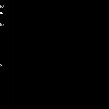
ณไป
าม
ว็บ
ม
จะ