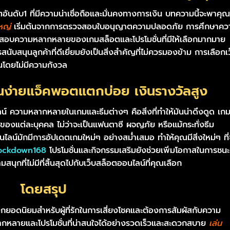
นดับ1 ที่มีความน่าเชื่อถือและมั่นคงทางการเงิน บทความนี้จะพาคุ
หญ่
เริ่มต้นจากการตรวจสอบใบอนุญาตความปลอดภัย การศึกษาคว
รวจสอบความหลากหลายของเกมสล็อตและโปรโมชั่นที่มีให้เลือกมากมาย
บสนุนลูกค้าที่ดีเยี่ยมยังเป็นสิ่งสำคัญที่ไม่ควรมองข้าม การเลือกเ
่นโดยไม่มีความกังวล
นง่ายแจ็คพอตแตกบ่อย เงินรางวัลสูง
ลน์ ความหลากหลายในเกมและธีมต่างๆ คือสิ่งที่ทำให้มันน่าดึงดูด เก
งแต่ละบุคคล ไม่ว่าจะเป็นแฟนตาซี ผจญภัย หรือแม้กระทั่งธีม
ลน์มักมีการอัปเดตเกมใหม่ๆ อย่างสม่ำเสมอ ทำให้คุณมีสิ่งใหม่ๆ ที่
ockdown168
โปรโมชั่นและกิจกรรมเสริมยังช่วยเพิ่มโอกาสในการชนะ
ุกที่ไม่มีที่สิ้นสุดไปกับเว็บสล็อตออนไลน์ที่คุณเลือก
โดยสรุป
ยอดนิยมสำหรับผู้ที่รักในการเสี่ยงโชคและต้องการสัมผัสกับความ
ี่หลากหลายและโปรโมชั่นที่น่าสนใจได้อย่างรวดเร็วและสะดวกสบาย
เล่น