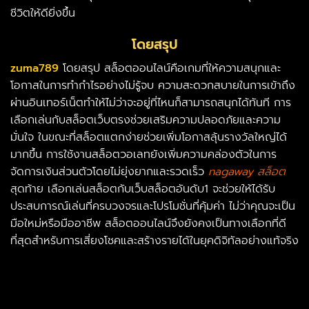
ชีวิตให้ดียิ่งขึ้น
โดยสรุป
zuma789
โดยสรุป สล็อตออนไลน์คือเกมที่ให้ความสนุกและ
โอกาสในการทำกำไรอย่างไม่รู้จบ ความสะดวกสบายในการเข้าถึง
ผ่านอินเทอร์เน็ตทำให้ไม่ว่าจะอยู่ที่ไหนก็สามารถสนุกได้ทันที การ
เลือกเล่นกับสล็อตเว็บตรงช่วยเสริมความปลอดภัยและความ
มั่นใจ ในขณะที่สล็อตแตกง่ายช่วยเพิ่มโอกาสลุ้นรางวัลใหญ่ได้
มากขึ้น การใช้งานสล็อตวอเลทยังเพิ่มความคล่องตัวในการ
จัดการเงินส่วนตัวโดยไม่ยุ่งยากและรวดเร็ว
nagaway สล็อต
สุดท้าย เลือกเล่นสล็อตกับเว็บสล็อตอันดับ1 จะช่วยให้ได้รับ
ประสบการณ์เล่นที่ครบวงจรและโปรโมชั่นที่คุ้มค่า ไม่ว่าคุณจะเป็น
มือใหม่หรือมืออาชีพ สล็อตออนไลน์จึงยังคงเป็นทางเลือกที่ดี
ที่สุดสำหรับการเสี่ยงโชคและสร้างรายได้ในยุคดิจิทัลอย่างแท้จริง