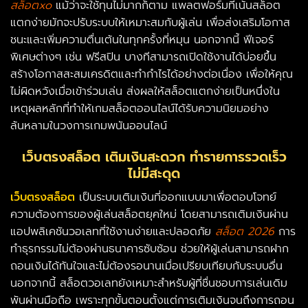
สล็อตxo
แม้ว่าจะใช้ทุนไม่มากก็ตาม แพลตฟอร์มที่เน้นสล็อต
แตกง่ายมักจะปรับระบบให้เหมาะสมกับผู้เล่น เพื่อส่งเสริมโอกาส
ชนะและเพิ่มความตื่นเต้นในทุกครั้งที่หมุน นอกจากนี้ ฟีเจอร์
พิเศษต่างๆ เช่น ฟรีสปิน บางทีสามารถเปิดใช้งานได้บ่อยขึ้น
สร้างโอกาสสะสมเครดิตและทำกำไรได้อย่างต่อเนื่อง เพื่อให้คุณ
ไม่ผิดหวังเมื่อเข้าร่วมเล่น ส่งผลให้สล็อตแตกง่ายเป็นหนึ่งใน
เหตุผลหลักที่ทำให้เกมสล็อตออนไลน์ได้รับความนิยมอย่าง
ล้นหลามในวงการเกมพนันออนไลน์
เว็บตรงสล็อต เติมเงินสะดวก ทำรายการรวดเร็ว
ไม่มีสะดุด
เว็บตรงสล็อต
เป็นระบบเติมเงินที่ออกแบบมาเพื่อตอบโจทย์
ความต้องการของผู้เล่นสล็อตยุคใหม่ โดยสามารถเติมเงินผ่าน
แอปพลิเคชันวอเลทที่ใช้งานง่ายและปลอดภัย
สล็อต 2026
การ
ทำธุรกรรมไม่ต้องผ่านธนาคารซับซ้อน ช่วยให้ผู้เล่นสามารถฝาก
ถอนเงินได้ทันใจและไม่ต้องรอนานเมื่อเปรียบเทียบกับระบบอื่น
นอกจากนี้ สล็อตวอเลทยังเหมาะสำหรับผู้ที่ชื่นชอบการเล่นเดิม
พันผ่านมือถือ เพราะทุกขั้นตอนตั้งแต่การเติมเงินจนถึงการถอน