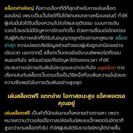
สล็อตค่ายใหญ่
คือทางเลือกที่ดีที่สุดสำหรับการเล่นสล็อต
ออนไลน์ เพราะเป็นเว็บไซต์ที่ไม่ได้ผ่านคนกลางหรือเอเย่นต์ ทำให้
ผู้เล่นมั่นใจได้ในเรื่องความโปร่งใสและยุติธรรม ระบบการเงิน
รวดเร็วและไม่มีปัญหาการโกงเกิดขึ้น ด้วยการเชื่อมต่อโดยตรง
กับผู้ให้บริการหลักที่ได้รับใบอนุญาตถูกต้องตามกฎหมาย
สล็อต
ล่าสุด
ความปลอดภัยข้อมูลส่วนตัวของผู้เล่นถูกปกป้องอย่าง
เข้มงวด นอกจากนี้ สล็อตเว็บตรงยังมีระบบซัพพอร์ตที่ตอบ
สนองทันใจ พร้อมช่วยแก้ไขปัญหาได้ตลอดเวลา ทำให้
ประสบการณ์การเดิมพันไม่สะดุดและน่าประทับใจ
pgสล็อต
การ
เลือกเล่นกับสล็อตเว็บตรงจึงเป็นวิธีหนึ่งที่จะเพิ่มความมั่นใจและ
ความพึงพอใจในการเดิมพันอย่างสูงสุด
เล่นสล็อตฟรี แตกง่าย โอกาสชนะสูง แจ็คพอตรอ
คุณอยู่
เล่นสล็อตฟรี
เป็นคำที่นักเล่นเกมทั้งหลายต่างตามหา เพราะ
หมายความว่าวงล้อมีโอกาสปล่อยโบนัสและแจ็กพอตในอัตราที่
สูงกว่าเกมสล็อตทั่วไป ทำให้ผู้เล่นได้รับรางวัลใหญ่ได้ง่ายขึ้น