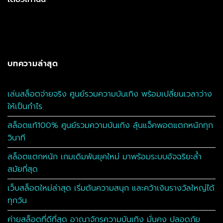
บทความล่าสุด
เล่นสล็อตจ่ายจริง ศูนย์รวมความบันเทิง พร้อมเปลี่ยนเวลาว่าง
ให้เป็นกำไร
สล็อตแท้100% ศูนย์รวมความบันเทิง ลุ้นแจ็คพอตแตกหนักทุก
วินาที
สล็อตแตกหนัก เกมเดิมพันยุคใหม่ มาพร้อมระบบอัจฉริยะล้ำ
สมัยที่สุด
เว็บสล็อตใหม่ล่าสุด เริ่มต้นความสนุก และคว้าเงินรางวัลใหญ่ได้
ทุกวัน
ค่ายสล็อตที่ดีที่สุด อาณาจักรความบันเทิง มั่นคง ปลอดภัย