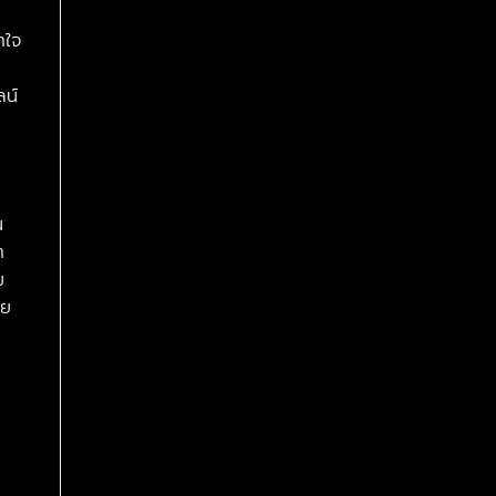
าใจ
ลน์
น
า
ม
วย
น