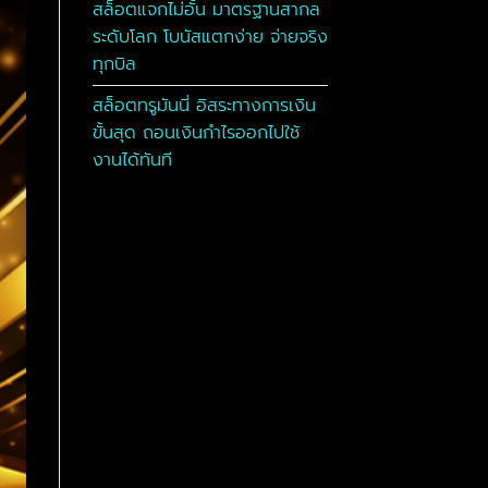
สล็อตแจกไม่อั้น มาตรฐานสากล
ระดับโลก โบนัสแตกง่าย จ่ายจริง
ทุกบิล
สล็อตทรูมันนี่ อิสระทางการเงิน
ขั้นสุด ถอนเงินกำไรออกไปใช้
งานได้ทันที