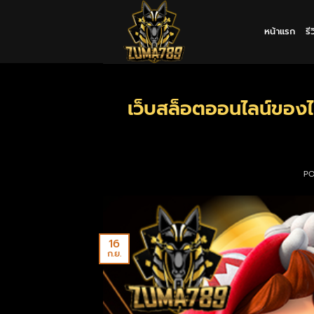
ข้าม
ไป
หน้าแรก
รี
ยัง
เนื้อหา
เว็บสล็อตออนไลน์ของไ
P
16
ก.ย.