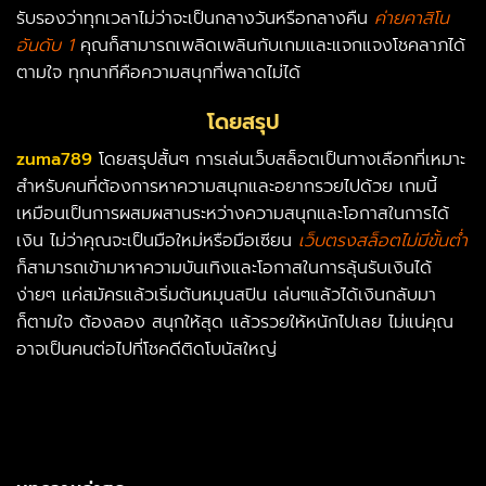
รับรองว่าทุกเวลาไม่ว่าจะเป็นกลางวันหรือกลางคืน
ค่ายคาสิโน
อันดับ 1
คุณก็สามารถเพลิดเพลินกับเกมและแจกแจงโชคลาภได้
ตามใจ ทุกนาทีคือความสนุกที่พลาดไม่ได้
โดยสรุป
zuma789
โดยสรุปสั้นๆ การเล่นเว็บสล็อตเป็นทางเลือกที่เหมาะ
สำหรับคนที่ต้องการหาความสนุกและอยากรวยไปด้วย เกมนี้
เหมือนเป็นการผสมผสานระหว่างความสนุกและโอกาสในการได้
เงิน ไม่ว่าคุณจะเป็นมือใหม่หรือมือเซียน
เว็บตรงสล็อตไม่มีขั้นต่ำ
ก็สามารถเข้ามาหาความบันเทิงและโอกาสในการลุ้นรับเงินได้
ง่ายๆ แค่สมัครแล้วเริ่มต้นหมุนสปิน เล่นๆแล้วได้เงินกลับมา
ก็ตามใจ ต้องลอง สนุกให้สุด แล้วรวยให้หนักไปเลย ไม่แน่คุณ
อาจเป็นคนต่อไปที่โชคดีติดโบนัสใหญ่